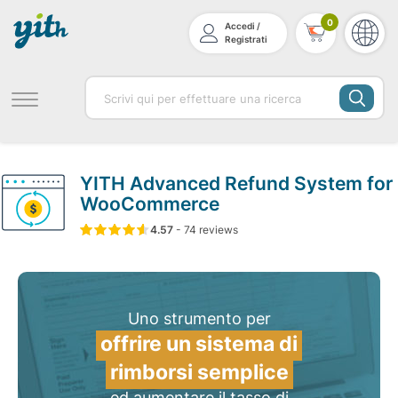
0
Accedi /
Registrati
YITH Advanced Refund System for
WooCommerce
4.57
5
74
4.57
-
74
su
reviews
in base a
di valutazione del
Uno strumento per
offrire un sistema di
rimborsi semplice
ed aumentare il tasso di