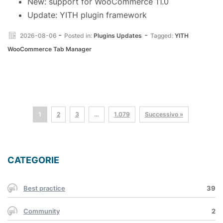
New: support for WooCommerce 11.0
Update: YITH plugin framework
-
-
2026-08-06
Posted in:
Plugins Updates
Tagged:
YITH
WooCommerce Tab Manager
1
2
3
…
1.079
Successivo »
CATEGORIE
Best practice
39
Community
2