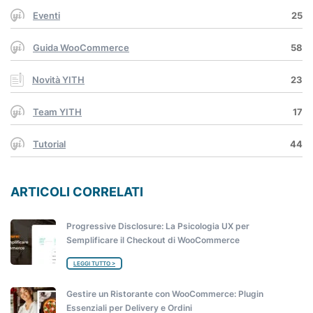
Eventi
25
Guida WooCommerce
58
Novità YITH
23
Team YITH
17
Tutorial
44
ARTICOLI CORRELATI
Progressive Disclosure: La Psicologia UX per
Semplificare il Checkout di WooCommerce
LEGGI TUTTO >
Gestire un Ristorante con WooCommerce: Plugin
Essenziali per Delivery e Ordini