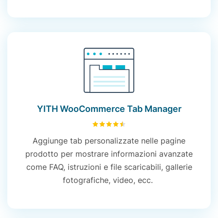
YITH WooCommerce Tab Manager
4.51
su 5
Aggiunge tab
personalizzate nelle pagine
prodotto
per mostrare
i
n
formazioni
avanzate
come
FAQ,
istruzioni
e
file
scaricabili
,
gallerie
fotografiche, video,
ecc.