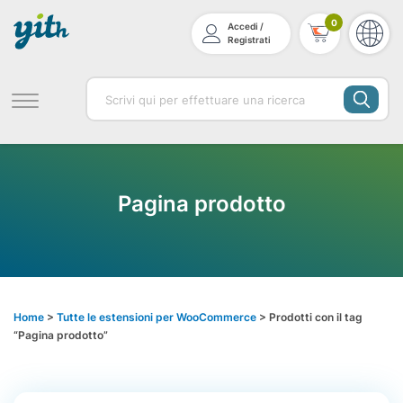
0
Accedi /
Registrati
Pagina prodotto
Home
>
Tutte le estensioni per WooCommerce
> Prodotti con il tag
“Pagina prodotto”