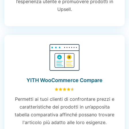
l’esperienza utente e promuovere prodotti in
Upsell.
YITH WooCommerce Compare
4.52
su 5
Permetti
ai
tuoi
clienti
di confrontare
prezzi
e
caratteristiche
dei
prodotti
in
un’apposita
tabella comparativa
affinché
possano
trovare
l'articolo
più
adatto
alle
loro
esigenze
.