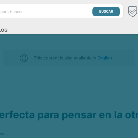
LOG
This content is also available in
English
erfecta para pensar en la o
ios