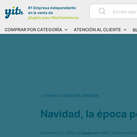
#1 Empresa independiente
en la venta de
plugins para WooCommerce
COMPRAR POR CATEGORÍA
ATENCIÓN AL CLIENTE
B
< Volver a todos los artículos
Navidad, la época p
diciembre 21, 2023
en
Equipo de YITH
|
Sin comentar