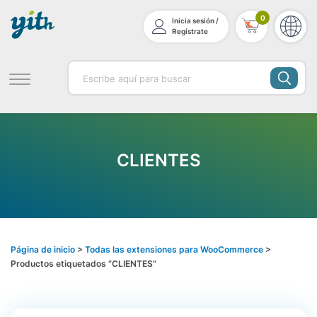
0
Inicia sesión /
Regístrate
CLIENTES
Página de inicio
>
Todas las extensiones para WooCommerce
>
Productos etiquetados “CLIENTES”