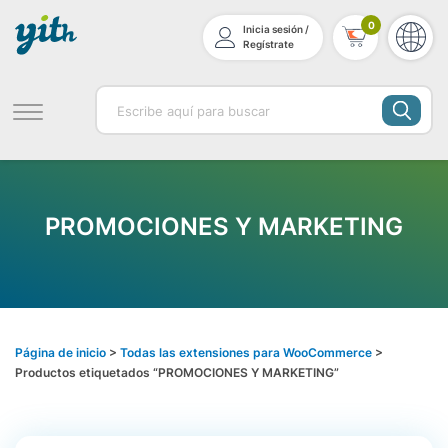
0
Inicia sesión /
Regístrate
PROMOCIONES Y MARKETING
Página de inicio
>
Todas las extensiones para WooCommerce
>
Productos etiquetados “PROMOCIONES Y MARKETING”