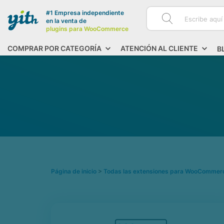
#1 Empresa independiente
en la venta de
plugins para WooCommerce
COMPRAR POR CATEGORÍA
ATENCIÓN AL CLIENTE
B
Página de inicio
>
Todas las extensiones para WooCommer