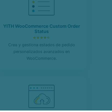
YITH WooCommerce Custom Order
Status
4.54
sobre 5
Crea y gestiona estados de pedido
personalizados avanzados en
WooCommerce.