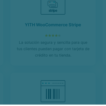
&
YITH WooCommerce Stripe
4.43
sobre 5
La solución segura y sencilla para que
tus clientes puedan pagar con tarjeta de
crédito en tu tienda.