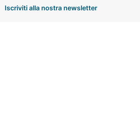
iscriviti alla nostra newsletter
Email
Accetto di ricevere un aggiornamento mensile, informazioni
sui prodotti e offerte da questo sito.
Per maggiori informazioni, leggi i nostri
Termini e Condizioni
e l'
Informativa sulla Privacy
.
Copyright 2012-2026 - YITH® è un
marchio europeo
e
USA
di