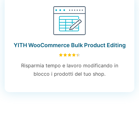
YITH WooCommerce Bulk Product Editing
4.35
su 5
Risparm
ia
tempo e
lavoro
modificando
in
blocco
i
prodotti
del
tuo
shop
.