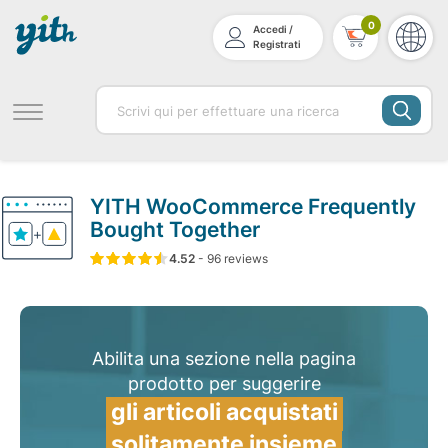
0
Accedi /
Registrati
YITH WooCommerce Frequently
Bought Together
4.52
5
96
4.52
-
96
su
reviews
in base a
di valutazione del
Abilita una sezione nella pagina
prodotto per suggerire
gli articoli acquistati
solitamente insieme