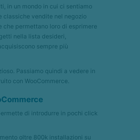
tti, in un mondo in cui ci sentiamo
lle classiche vendite nel negozio
i e che permettano loro di esprimere
tti nella lista desideri,
e acquisiscono sempre più
zioso. Passiamo quindi a vedere in
struito con WooCommerce.
WooCommerce
 permette di introdurre in pochi click
ento oltre 800k installazioni su