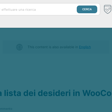
This content is also available in
English
 lista dei desideri in Woo
ommento