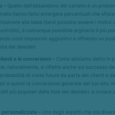
lo –
Quello dell’abbandono del carrello è un probl
rrello hanno fatto emergere percentuali che sfior
isolvere alla base (tanti possono essere i motivi d
controllo), è comunque possibile arginarla il più po
ando costi imprevisti aggiuntivi e offrendo un post
ista dei desideri.
clienti e le conversioni –
Come abbiamo detto in p
 che, naturalmente, si riflette anche sul successo d
robabilità di visite future da parte dei clienti e de
ti e quindi la conversione generale del tuo sito. In
ti più popolari delle liste dei desideri, e inviare u
o personalizzata –
Uno degli aspetti che sta dive