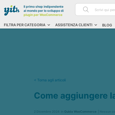
Il primo shop indipendente
al mondo per lo sviluppo di
plugin per WooCommerce
FILTRA PER CATEGORIA
ASSISTENZA CLIENTI
BLOG
< Torna agli articoli
Come aggiungere la
2 Dicembre 2024
in
Guida WooCommerce
|
Nessun c