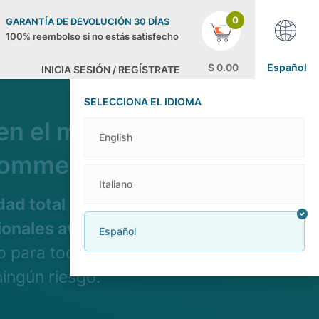
0
GARANTÍA DE DEVOLUCIÓN 30 DÍAS
100% reembolso si no estás satisfecho
$
0
.00
Español
INICIA SESIÓN / REGÍSTRATE
SELECCIONA EL IDIOMA
 en el mundo
English
oCommerce
Italiano
dad total entre todos
ionales avanzadas
Español
o para todos los
ingún riesgo.