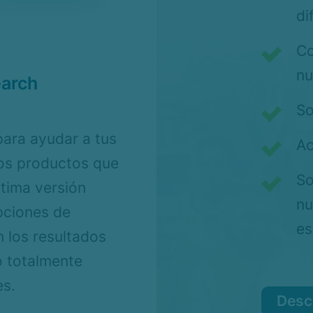
di
Co
nu
arch
So
para ayudar a tus
Ac
los productos que
So
ltima versión
nu
pciones de
es
 los resultados
 totalmente
es.
Desc