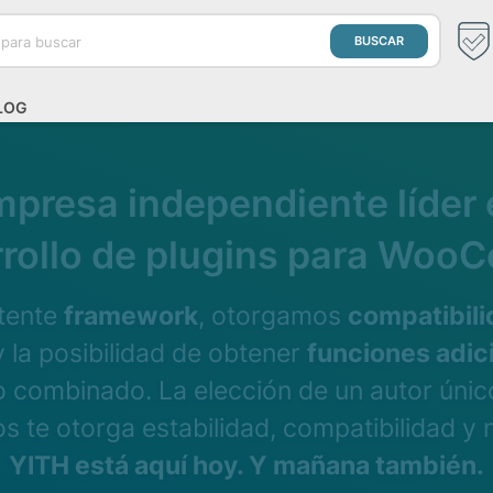
LOG
presa independiente líder
rrollo de plugins para Wo
otente
framework
, otorgamos
compatibili
 la posibilidad de obtener
funciones adic
 combinado. La elección de un autor únic
 te otorga estabilidad, compatibilidad y n
YITH está aquí hoy. Y mañana también.