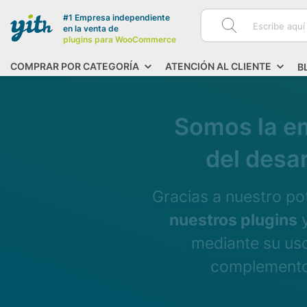
#1 Empresa independiente
en la venta de
plugins para WooCommerce
COMPRAR POR CATEGORÍA
ATENCIÓN AL CLIENTE
B
Somos la em
del desa
Gracias a nuestro p
nuestros plugins
y
mediante su uso
complementos