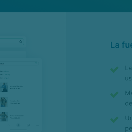
La fu
La
us
Má
de
Un
pe